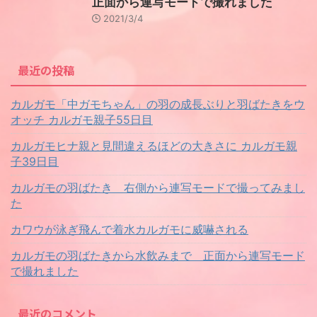
正面から連写モードで撮れました
2021/3/4
最近の投稿
カルガモ「中ガモちゃん」の羽の成長ぶりと羽ばたきをウ
オッチ カルガモ親子55日目
カルガモヒナ親と見間違えるほどの大きさに カルガモ親
子39日目
カルガモの羽ばたき 右側から連写モードで撮ってみまし
た
カワウが泳ぎ飛んで着水カルガモに威嚇される
カルガモの羽ばたきから水飲みまで 正面から連写モード
で撮れました
最近のコメント