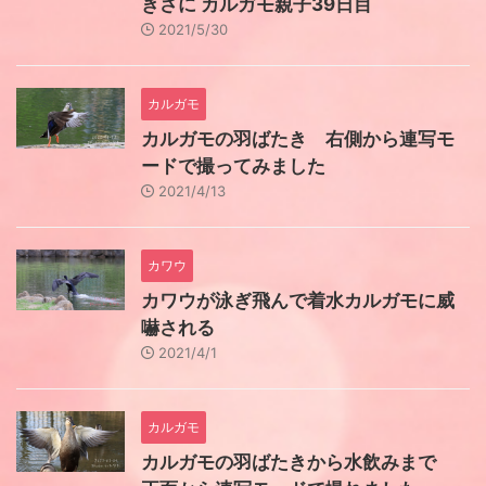
きさに カルガモ親子39日目
2021/5/30
カルガモ
カルガモの羽ばたき 右側から連写モ
ードで撮ってみました
2021/4/13
カワウ
カワウが泳ぎ飛んで着水カルガモに威
嚇される
2021/4/1
カルガモ
カルガモの羽ばたきから水飲みまで