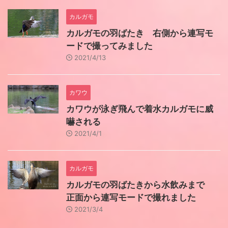
カルガモ
カルガモの羽ばたき 右側から連写モ
ードで撮ってみました
2021/4/13
カワウ
カワウが泳ぎ飛んで着水カルガモに威
嚇される
2021/4/1
カルガモ
カルガモの羽ばたきから水飲みまで
正面から連写モードで撮れました
2021/3/4