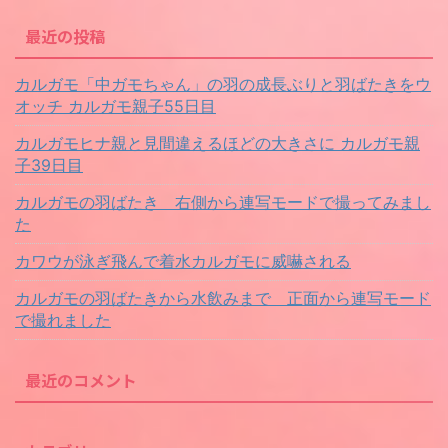
最近の投稿
カルガモ「中ガモちゃん」の羽の成長ぶりと羽ばたきをウ
オッチ カルガモ親子55日目
カルガモヒナ親と見間違えるほどの大きさに カルガモ親
子39日目
カルガモの羽ばたき 右側から連写モードで撮ってみまし
た
カワウが泳ぎ飛んで着水カルガモに威嚇される
カルガモの羽ばたきから水飲みまで 正面から連写モード
で撮れました
最近のコメント